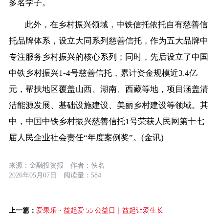
多名学子。
此外，在乡村振兴领域，中铁信托依托自有慈善信
托品牌体系，设立大同系列慈善信托，作为五大品牌中
专注服务乡村振兴的核心系列；同时，先后设立了中国
中铁乡村振兴1-4号慈善信托，累计资金规模近3.4亿
元，帮扶地区覆盖山西、湖南、西藏等地，项目涵盖清
洁能源发展、基础设施建设、美丽乡村建设等领域。其
中，中国中铁乡村振兴慈善信托1号荣获人民网第十七
届人民企业社会责任“年度案例奖”。(金讯)
来源：
金融投资报
作者：
佚名
2026年05月07日
阅读量：
584
上一篇：
爱果乐・益起爱 55 公益日｜益起让爱生长