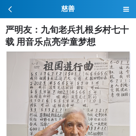
慈善
严明友：九旬老兵扎根乡村七十
载 用音乐点亮学童梦想