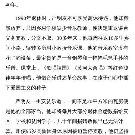
40年。
1990年退休时，严明友本可享受离休待遇，他却毅
然放弃，只因乡村学校缺少音乐教师，便决定重返讲台
义务支教，分文不取。30多年来，他每周往返10多里乡
间小路，辗转多所村小教授音乐课。他的音乐教室没有
花哨的设备，最宝贵的是一台钢琴和一幅幅毛笔手抄的
乐谱。课堂上，《歌唱祖国》《黄河大合唱》等红色旋
律年年传唱，他借音乐讲述革命故事，在孩子们心中播
下爱国主义的种子。
严明友一生安贫乐道，一间不足20平方米的瓦房便
是他的全部家当。他却将每月大部分退休金悉数捐给灾
区、学校和贫困学子，几十年间捐赠数额早已无法计
算。即便95岁高龄因身体原因被迫暂停支教，他仍坚持