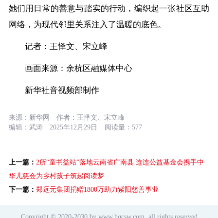
她们用日常的善意与踏实的行动，编织起一张社区互助
网络，为现代邻里关系注入了温暖的底色。
记者：王怿文、宋立峰
画面来源：余杭区融媒体中心
新华社音视频部制作
来源：
新华网
作者：
王怿文、宋立峰
编辑：
武涛
2025年12月29日
阅读量：
577
上一篇：
2所“童书益站”落地云南省广南县 连连公益基金会携手中
华儿慈会为乡村孩子筑起阅读梦
下一篇：
郑远元集团捐赠1800万助力紫阳慈善事业
Copyright © 2020-2030 by www.hqcsw.com. all rights reserved