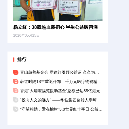
杨立红：38载热血践初心 半生公益暖菏泽
2026年05月25日
排行
青山慈善基金会 党建红引领公益蓝 久久为功践初心
1
韩红时隔18年重返什邡，千万元医疗物资精准帮扶基层
2
香港“大埔宏福苑援助基金”总额已达35亿港元
3
“投向人文的远方” ——华住集团创始人季琦向上海交通大学捐赠1亿元
4
“守望相助，爱在榆树”5.8世界红十字日 公益募捐倡议书
5