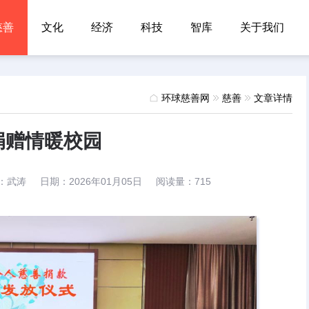
慈善
文化
经济
科技
智库
关于我们
环球慈善网
慈善
文章详情
捐赠情暖校园
：
武涛
日期：
2026年01月05日
阅读量：
715