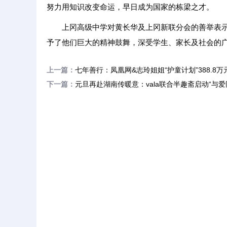
努力用知识改变命运，早日成为国家的栋梁之才。
上冈高级中学对黄长华及上冈新联分会的善举表
予了他们巨大的精神鼓舞，深受学生、家长及社会的广
上一篇：
七年善行：凤凰网&志玲姐姐“护童计划”388.8万
下一篇：
元旦再赴湖南传暖意：vala联合半趣斋启动“与