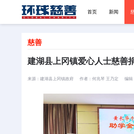
首页
新闻
慈善
建湖县上冈镇爱心人士慈善
来源：
建湖县上冈镇政府
作者：
何兆琴 王乃定
编辑