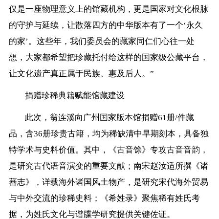
仅是一座物理意义上的馆藏机构，更是国家对文化根脉
的守护与延续，让散落四方的中华版本有了一个‘永久
的家’。这些年，我们委员会的藏家同仁们心往一处
想，大家都希望把珍藏托付给这样的国家级公藏平台，
让文化遗产真正属于民族、惠及后人。”
捐赠珍稀典籍赋能馆藏建设
此次，翁连溪向广州国家版本馆捐赠61册/件藏
品，含36册珍贵古籍，均为稀缺清中早期刻本，具备独
特学术与史料价值。其中，《古音馀》专攻古音音韵，
是研究古代语音演变的重要文献；南宋赵汝适所撰《诸
蕃志》，详载海外诸国风土物产，是研究宋代海外贸易
与中外交流的珍稀史料；《希姓录》聚焦稀有姓氏考
据，为姓氏文化与谱牒学研究提供关键佐证。