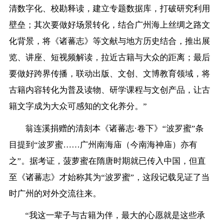
清数字化、校勘释读，建立专题数据库，打破研究利用
壁垒；其次要做好场景转化，结合广州海上丝绸之路文
化背景，将《诸蕃志》等文献与地方历史结合，推出展
览、讲座、短视频解读，拉近古籍与大众的距离；最后
要做好跨界传播，联动出版、文创、文博教育领域，将
古籍内容转化为普及读物、研学课程与文创产品，让古
籍文字成为大众可感知的文化养分。”
翁连溪捐赠的清刻本《诸蕃志·卷下》“波罗蜜”条
目提到“波罗蜜……广州南海庙（今南海神庙）亦有
之”。据考证，菠萝蜜在隋唐时期就已传入中国，但直
至《诸蕃志》才始称其为“波罗蜜”，这段记载见证了当
时广州的对外交流往来。
“我这一辈子与古籍为伴，最大的心愿就是这些承