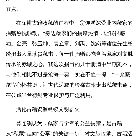
节点。
在深耕古籍收藏的过程中，翁连溪深受业内藏家的
捐赠热忱触动。“身边藏家们的捐赠热情，让我很感
动。金亮、张玉坤、袁立章、刘禹、沈岗等诸位先生纷
纷捐出大量珍贵藏书，每一件捐赠都饱含着藏家对文脉
传承的赤诚之心。我这次捐出的几十册清中早期刻本，
与他们相比不过是沧海一粟，实在不值一提。”一众藏
家皆心怀共识，让世代递藏的珍稀古籍走出私藏书斋，
在公藏平台得到专业保护与广泛利用。
活化古籍资源延续文明薪火
翁连溪认为，藏家与学者的公益捐赠，是古籍
从“私藏”走向“公享”的关键一步，对文脉传承、古籍活